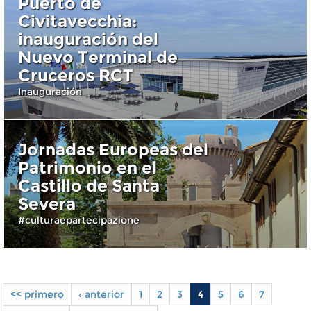
Puerto de
Civitavecchia:
inauguración del
Nuevo Terminal de
Cruceros RCT
Inauguración
Jornadas Europeas del
Patrimonio en el
Castillo de Santa
Severa
#culturaepartecipazione
<< primero
‹ anterior
1
2
3
4
5
6
7
Pages