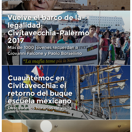
Vuelve el barco de la
legalidad:
Civitavecchia-Palermo
2017
Más de 1000 jóvenes recuerdan a
Giovanni Falcone y Paolo Borsellino
Cuauhtémoc en
Civitavecchia: el
retorno del buque
escuela mexicano
Descubre los horarios de visita