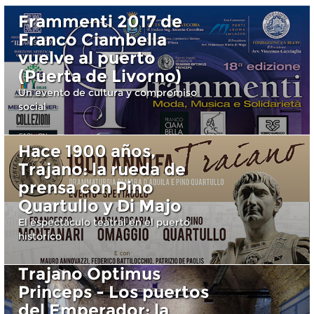
Frammenti 2017 de
Franco Ciambella
vuelve al puerto
(Puerta de Livorno)
Un evento de cultura y compromiso
social
Hace 1900 años,
Trajano: la rueda de
prensa con Pino
Quartullo y Di Majo
El espectáculo teatral en el puerto
histórico
Trajano Optimus
Princeps - Los puertos
del Emperador: la