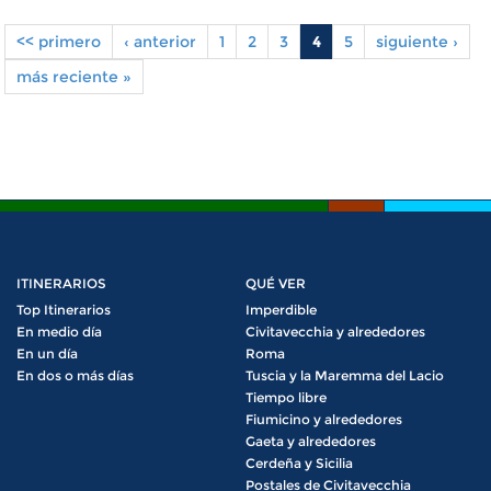
<< primero
‹ anterior
1
2
3
4
5
siguiente ›
Pages
más reciente »
ITINERARIOS
QUÉ VER
Top Itinerarios
Imperdible
En medio día
Civitavecchia y alrededores
En un día
Roma
En dos o más días
Tuscia y la Maremma del Lacio
Tiempo libre
Fiumicino y alrededores
Gaeta y alrededores
Cerdeña y Sicilia
Postales de Civitavecchia