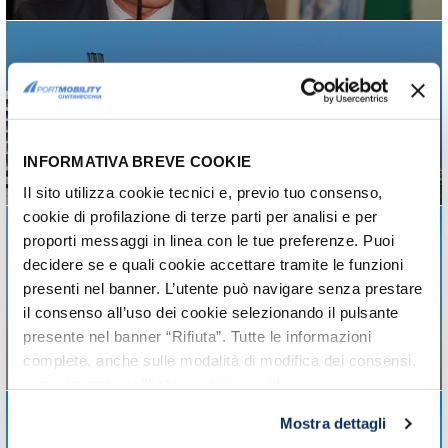
Jornada récord de
barcos en el puerto de
Civitavecchia
INFORMATIVA BREVE COOKIE
Comunicado de Prensa
Il sito utilizza cookie tecnici e, previo tuo consenso,
cookie di profilazione di terze parti per analisi e per
proporti messaggi in linea con le tue preferenze. Puoi
decidere se e quali cookie accettare tramite le funzioni
Puertos de Roma:
presenti nel banner. L’utente può navigare senza prestare
informe datos primer
il consenso all’uso dei cookie selezionando il pulsante
semestre 2016
presente nel banner “Rifiuta”. Tutte le informazioni
Mercancías, pasajeros y vehículos
complete, anche sulle modalità di modifica dei consensi,
sono riportate nell’
informativa cookie
.
Mostra dettagli