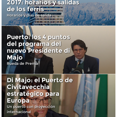
2017: horarios y salidas
de los ferris
Horarios y días de salida
Puerto: los 4 puntos
del programa del
nuevo Presidente di
Majo
Rueda de Prensa
Di Majo: el Puerto de
Civitavecchia
estratégico para
Europa
Un puerto con proyección
internacional