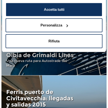
Depósito Maletas para
los turistas del Puerto
Accetta tutti
de Civitavecchia
Dónde dejar el equipaje
Personalizza
Rifiuta
Inaugurada la nueva
línea Civitavecchia-
Olbia de Grimaldi Lines
Una nueva ruta para Autostrade del
Mare
Ferris puerto de
Civitavecchia: llegadas
y salidas 2015