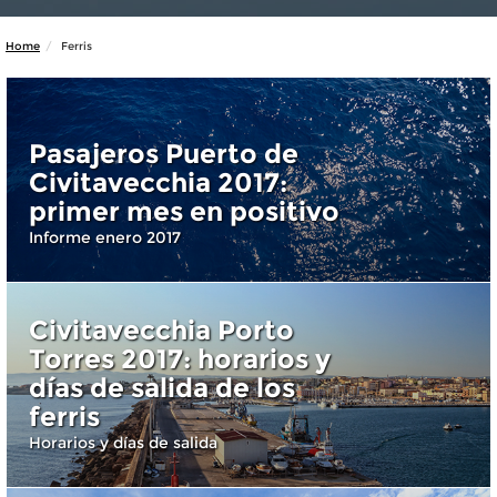
Home
Ferris
Pasajeros Puerto de
Civitavecchia 2017:
primer mes en positivo
Informe enero 2017
Civitavecchia Porto
Torres 2017: horarios y
días de salida de los
ferris
Horarios y días de salida