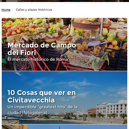
Home
Calles y plazas históricas
Mercado de Campo
dei Fiori
El mercato histórico de Roma
10 Cosas que ver en
Civitavecchia
Un imperdible "greatest hits" de la
ciudad (fotogalería)