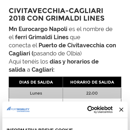
CIVITAVECCHIA-CAGLIARI
2018 CON GRIMALDI LINES
Mn Eurocargo Napoli
es el nombre de
el
ferri Grimaldi Lines
que
conecta el
Puerto de Civitavecchia con
Cagliari (
pasando de Olbia)
Aquí tenéis los
días y horarios de
salida
a
Cagliari:
DIAS DE SALIDA
HORARIO DE SALIDA
Lunes
22:00
Miercoles y Viernes
23:59
INFORMATIVA BREVE COOKIE