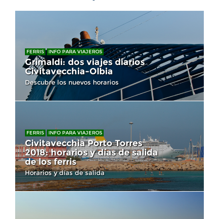
FERRIS
INFO PARA VIAJEROS
Grimaldi: dos viajes diarios
Civitavecchia-Olbia
Descubre los nuevos horarios
FERRIS
INFO PARA VIAJEROS
Civitavecchia Porto Torres
2018: horarios y días de salida
de los ferris
Horarios y días de salida