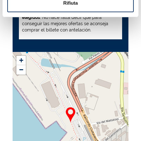
Rifiuta
(embarque del vehículo no incluido)
y
varian en base a la temporada y a los sitios
elegidos
. No hace falta decir que para
conseguir las mejores ofertas se aconseja
comprar el billete con antelación.
+
−