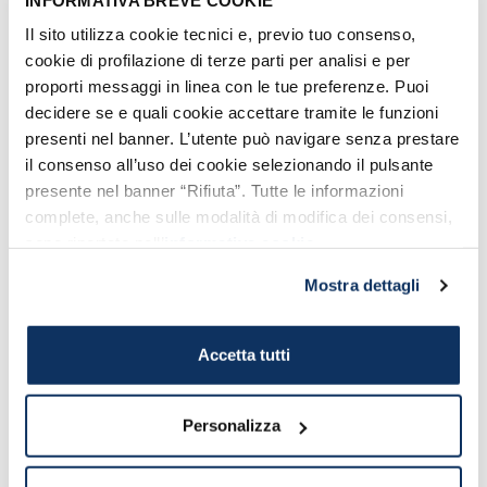
Il sito utilizza cookie tecnici e, previo tuo consenso,
INFORMACIÓN ÚTIL
cookie di profilazione di terze parti per analisi e per
Los billetes se pueden comprar también en las
proporti messaggi in linea con le tue preferenze. Puoi
taquillas situadas dentro del
Terminal ADM
.
decidere se e quali cookie accettare tramite le funzioni
RESERVA TU PLAZA DE APARCAMIENTO EN
presenti nel banner. L’utente può navigare senza prestare
EL PUERTO DE CIVITAVECCHIA
il consenso all’uso dei cookie selezionando il pulsante
CóMO LLEGAR
presente nel banner “Rifiuta”. Tutte le informazioni
Cómo llegar al puerto de Civitavecchia
complete, anche sulle modalità di modifica dei consensi,
Descarga el mapa del Puerto con todos los
sono riportate nell’
informativa cookie
.
muelles
Mostra dettagli
HORARIOS
Tiempo de recorrido
(aproximado): Tirrenia
Civitavecchia - Cagliari, 13-16 horas, Grimaldi
Lines 24 horas (pasando de Olbia)
Accetta tutti
Tiempo de embarque aconsejado
: sin vehículo:
1 hora antes de la salida, con vehículo: 2
Personalizza
horas antes de la salida
PRECIOS
Los precios
rondan entre 50 y 100 €