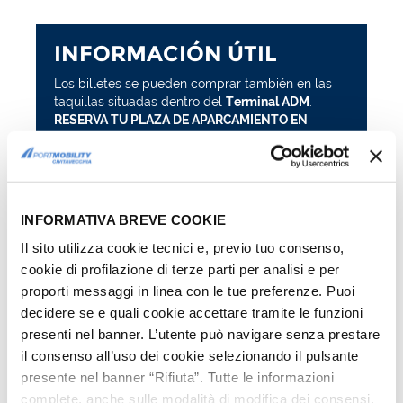
INFORMACIÓN ÚTIL
Los billetes se pueden comprar también en las
taquillas situadas dentro del
Terminal ADM
.
RESERVA TU PLAZA DE APARCAMIENTO EN
EL PUERTO DE CIVITAVECCHIA
CóMO LLEGAR
Cómo llegar al puerto de Civitavecchia
Mapa del puerto de Civitavecchia
INFORMATIVA BREVE COOKIE
Llegadas y salidas en tiempo real: consulta los
Il sito utilizza cookie tecnici e, previo tuo consenso,
horarios
cookie di profilazione di terze parti per analisi e per
HORARIOS
proporti messaggi in linea con le tue preferenze. Puoi
Tiempo de recorrido
(aproximado):
decidere se e quali cookie accettare tramite le funzioni
Civitavecchia - Olbia, 8-10 horas
presenti nel banner. L’utente può navigare senza prestare
Tiempo de embarque aconsejado
: sin vehículo:
il consenso all’uso dei cookie selezionando il pulsante
1 hora antes de la salida, con vehículo: 2
presente nel banner “Rifiuta”. Tutte le informazioni
horas antes de la salida
complete, anche sulle modalità di modifica dei consensi,