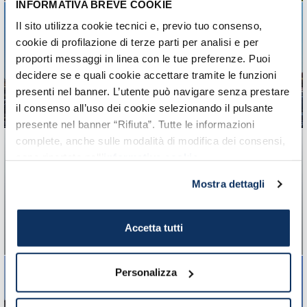
INFORMATIVA BREVE COOKIE
Il sito utilizza cookie tecnici e, previo tuo consenso,
cookie di profilazione di terze parti per analisi e per
El Aparcamiento
proporti messaggi in linea con le tue preferenze. Puoi
oficial del Puerto de
decidere se e quali cookie accettare tramite le funzioni
Civitavecchia
presenti nel banner. L’utente può navigare senza prestare
Horarios, precios y información útil
il consenso all’uso dei cookie selezionando il pulsante
presente nel banner “Rifiuta”. Tutte le informazioni
complete, anche sulle modalità di modifica dei consensi,
sono riportate nell’
informativa cookie
.
Los puntos de
información del
Mostra dettagli
puerto
Dónde encontrar toda la información
útil
Accetta tutti
Personalizza