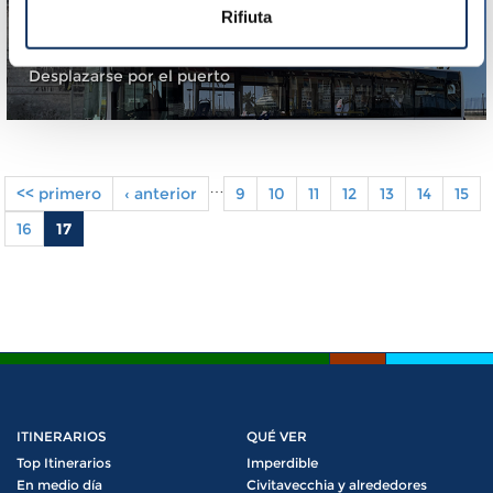
Rifiuta
Autobuses lanzadera
Desplazarse por el puerto
…
<< primero
‹ anterior
9
10
11
12
13
14
15
Pages
16
17
ITINERARIOS
QUÉ VER
Top Itinerarios
Imperdible
En medio día
Civitavecchia y alrededores