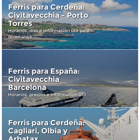
Ferris para Cerdeña:
Civitavecchia - Porto
Torres
Horarios, días e información útil para
quien viaja
Ferris para España:
Civitavecchia
Barcelona
Horarios, precios e información útil
Ferris para Cerdeña:
Cagliari, Olbia y
Arbatax