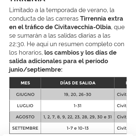
Limitado a la temporada de verano, la
conducta de las carreras
Tirrennia extra
en el tráfico de Civitavecchia-Olbia
, que
se sumarán a las salidas diarias a las
22:30. He aquí un resumen completo con
los horarios,
los cambios y los días de
salida adicionales para el período
junio/septiembre:
MES
DÍAS DE SALIDA
REC
GIUGNO
19, 20, 26-30
Civitavec
LUGLIO
1-31
Civitavec
AGOSTO
1, 2, 7, 8, 9, 22, 23, 28, 29, 30 e 31
Civitavec
SETTEMBRE
1-7 e 10-13
Civitavec