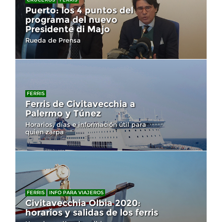
Puerto: los 4 puntos del
programa del nuevo
Presidente di Majo
Rueda de Prensa
FERRIS
Ferris de Civitavecchia a
Palermo y Túnez
Horarios, días e información útil para
quien zarpa
FERRIS
INFO PARA VIAJEROS
Civitavecchia Olbia 2020:
horarios y salidas de los ferris