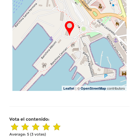
| ©
contributors
Leaflet
OpenStreetMap
Vota el contenido:
Average:
5
(
3
votes)