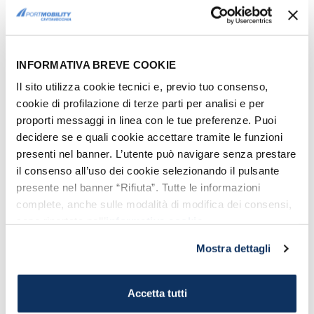
*En estas fechas de salidas agosto
temprano en la mañana a las 08:30 de la
mañana, mientras que por la tarde
INFORMATIVA BREVE COOKIE
pospuestas a 23:59.
Il sito utilizza cookie tecnici e, previo tuo consenso,
Desde el 14 de septiembre
en adelante
cookie di profilazione di terze parti per analisi e per
se restableció horario habitual de
proporti messaggi in linea con le tue preferenze. Puoi
decidere se e quali cookie accettare tramite le funzioni
comenzar los días a las 22:30.
presenti nel banner. L’utente può navigare senza prestare
il consenso all’uso dei cookie selezionando il pulsante
FERRIS MOBY PARA OLBIA:
presente nel banner “Rifiuta”. Tutte le informazioni
HORARIOS 2015
complete, anche sulle modalità di modifica dei consensi,
sono riportate nell’
informativa cookie
.
Moby efectuará en 2015
conexiones Civitavecchia - Olbia
Mostra dettagli
durante los meses de verano
. A
continuación os presentamos los horarios
Accetta tutti
y el calendario de las salidas desde el