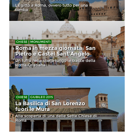
L’Egitto a Roma, ovvero tutto per una
tomba
CHIESE
MONUMENTI
Roma in mezza giornata: San
Pietro e Castel Sant'Angelo
Un tuffo nella storia lungo le tracce della
Roma Cristiana
CHIESE
GIUBILEO 2015
La Basilica di San Lorenzo
fuori le Mura
Alla scoperta di una delle Sette Chiese di
Roma