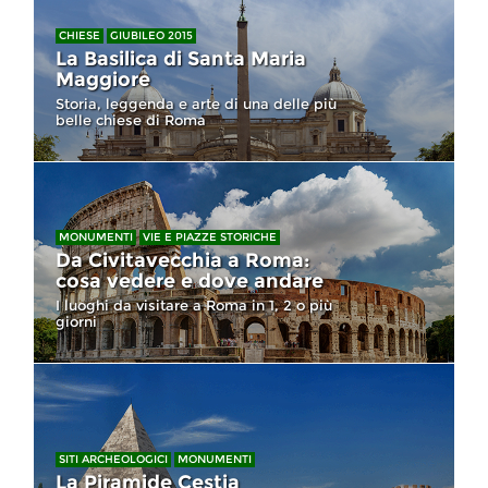
CHIESE
GIUBILEO 2015
La Basilica di Santa Maria
Maggiore
Storia, leggenda e arte di una delle più
belle chiese di Roma
MONUMENTI
VIE E PIAZZE STORICHE
Da Civitavecchia a Roma:
cosa vedere e dove andare
I luoghi da visitare a Roma in 1, 2 o più
giorni
SITI ARCHEOLOGICI
MONUMENTI
La Piramide Cestia