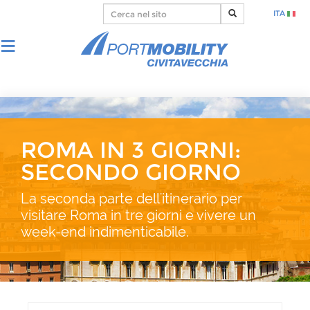
ITA
ROMA IN 3 GIORNI:
SECONDO GIORNO
La seconda parte dell'itinerario per
visitare Roma in tre giorni e vivere un
week-end indimenticabile.