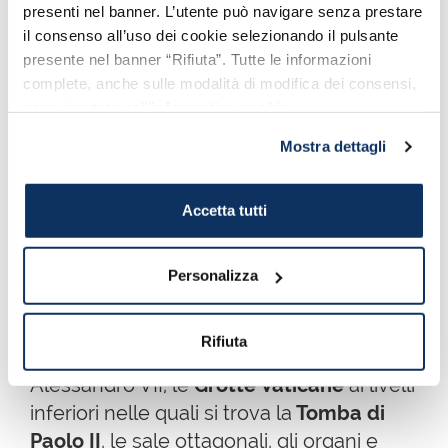
presenti nel banner. L’utente può navigare senza prestare
il consenso all’uso dei cookie selezionando il pulsante
presente nel banner “Rifiuta”. Tutte le informazioni
complete, anche sulle modalità di modifica dei consensi,
L'interno della Basilica di San Pietro
sono riportate nell’
informativa cookie
.
Mostra dettagli
All'interno della Basilica si conservano
una
quantità indescrivibile di capolavori
Accetta tutti
assoluti, tra cui la famosissima
Pietà di
Michelangelo
ed il magnifico
Baldacchino di San Pietro
. Da non
Personalizza
perdere anche la
statua in bronzo di San
Pietro
, la Tomba di Leone XI,
il
Rifiuta
monumento a Pio VII
, la Tomba di
Alessandro VII,
le
Grotte Vaticane
ai livelli
inferiori nelle quali si trova la
Tomba di
Paolo II
, le sale ottagonali, gli organi e