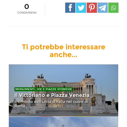
0
CONDIVISIONI
Ti potrebbe interessare
anche...
MONUMENTI
VIE E PIAZZE STORICHE
Il Vittoriano e Piazza Venezia
Il simbolo dell'unità d'Italia nel cuore di
Roma