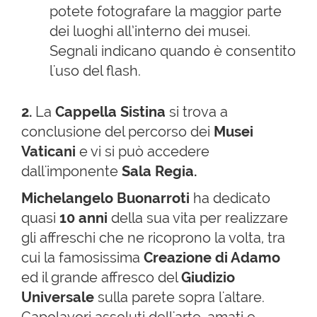
potete fotografare la maggior parte
dei luoghi all’interno dei musei.
Segnali indicano quando è consentito
l'uso del flash.
2.
La
Cappella Sistina
si trova a
conclusione del percorso dei
Musei
Vaticani
e vi si può accedere
dall'imponente
Sala Regia.
Michelangelo Buonarroti
ha dedicato
quasi
10 anni
della sua vita per realizzare
gli affreschi che ne ricoprono la volta, tra
cui la famosissima
Creazione di Adamo
ed il grande affresco del
Giudizio
Universale
sulla parete sopra l'altare.
Capolavori assoluti dell'arte, amati e