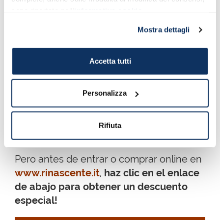
sono riportate nell’
informativa cookie
.
El Ayuntamiento y la tienda Rinascente en Via Roma
Mostra dettagli
A solo
unos metros del puerto
, justo
frente al
Ayuntamiento
en
Via Roma
, se
Accetta tutti
encuentra la impresionante
tienda
Rinascente
, una exclusiva colección de
Personalizza
boutiques con las mejores marcas de
moda italianas e internacionales,
cosmética, diseño, productos gourmet y
Rifiuta
mucho más.
Pero antes de entrar o comprar online en
www.rinascente.it
,
haz clic en el enlace
de abajo para obtener un descuento
especial!