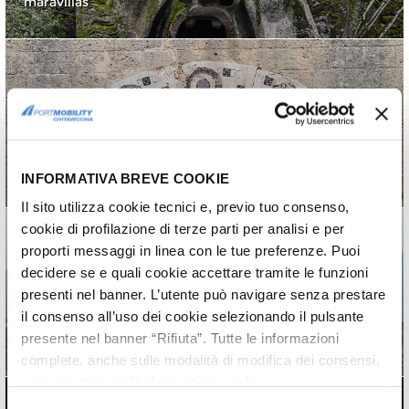
maravillas
Iglesia de Santa Maria
in Castello
Una joya de arte medieval en la zona
más antigua de Tarquinia
INFORMATIVA BREVE COOKIE
Il sito utilizza cookie tecnici e, previo tuo consenso,
cookie di profilazione di terze parti per analisi e per
proporti messaggi in linea con le tue preferenze. Puoi
decidere se e quali cookie accettare tramite le funzioni
Civita di Bagnoregio:
presenti nel banner. L’utente può navigare senza prestare
cómo llegar y qué ver
il consenso all’uso dei cookie selezionando il pulsante
presente nel banner “Rifiuta”. Tutte le informazioni
La ciudad que muere
complete, anche sulle modalità di modifica dei consensi,
sono riportate nell’
informativa cookie
.