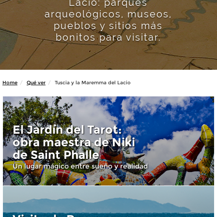
Lacio: parques
arqueológicos, museos,
pueblos y sitios más
bonitos para visitar.
Home
Qué ver
Tuscia y la Maremma del Lacio
El Jardín del Tarot:
obra maestra de Niki
de Saint Phalle
Un lugar mágico entre sueño y realidad