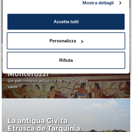
Mostra dettagli
Museo Nacional
Etrusco de Tarquinia
Todo lo que hay que saber sobre el
Accetta tutti
museo más importante de arte etrusco
italiano
Personalizza
Tarquinia y la
Rifiuta
Necrópolis Etrusca de
Monterozzi
Un patrimonio artístico de inestimable
valor
La antigua Civita
Etrusca de Tarquinia