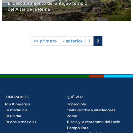
El descubrimiento del antiguo templo
del Altar de la Reina
<< primero
‹ anterior
1
2
Pages
ITINERARIOS
QUÉ VER
Top Itinerarios
Imperdible
En medio día
Civitavecchia y alrededores
En un día
Roma
En dos o más días
Tuscia y la Maremma del Lacio
Tiempo libre