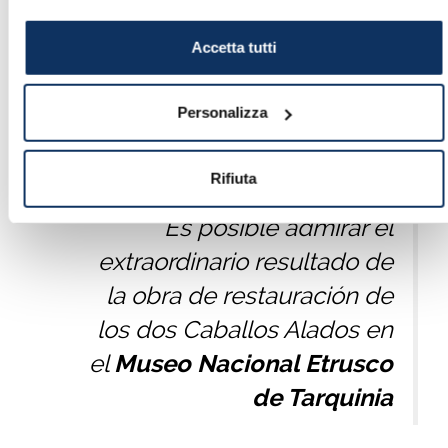
Accetta tutti
Personalizza
Los Caballos Alados finalmente restaurado
By (Anonymous) -CC BY-SA 3.0
Rifiuta
Es posible admirar el
extraordinario resultado de
la obra de restauración de
los dos Caballos Alados en
el
Museo Nacional Etrusco
de Tarquinia