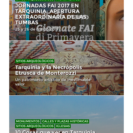
JORNADAS FAI 2017 EN
TARQUINIA: APERTURA
EXTRAORDINARIA DE LAS
TUMBAS
25 y 26 de marzo 2017
SITIOS ARQUEOLÓGICOS
Tarquinia y la Necrópolis
Etrusca de Monterozzi
Un patrimonio artístico de inestimable
valor
MONUMENTOS
CALLES Y PLAZAS HISTÓRICAS
SITIOS ARQUEOLÓGICOS
IGLESIAS
10 Cosas que ver en Tarquinia