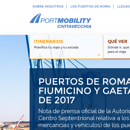
SOBRE NOSOTROS
LOS PUERTOS DE ROMA
LLEGAD
ITINERARIOS
QUÉ VER
Planifica tu viaje y tu estada
Dónde ir, qué
para el viaje
PUERTOS DE ROMA 
FIUMICINO Y GAET
DE 2017
Nota de prensa oficial de la Autor
Centro Septentrional relativa a los
mercancías y vehículos) de los pue