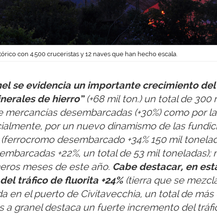
tórico con 4.500 cruceristas y 12 naves que han hecho escala.
el se evidencia un importante crecimiento del 
nerales de hierro”
(+68 mil ton.) un total de 30
 de mercancías desembarcadas (+30%) como por l
almente, por un nuevo dinamismo de las fundic
ferrocromo desembarcado +34% 150 mil tonelada
mbarcadas +22%, un total de 53 mil toneladas); 
meros meses de este año.
Cabe destacar, en est
el tráfico de fluorita +24%
(tierra que se mezcl
 en el puerto de Civitavecchia, un total de más 
s a granel destaca un fuerte incremento del tráfi