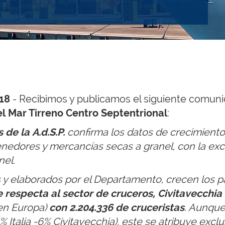
018
- Recibimos y publicamos el siguiente comun
el Mar Tirreno Centro Septentrional​
:
s de la
A.d.S.P.
confirma los datos de crecimientos
nedores y mercancías secas a granel, con la exce
nel.
y elaborados por el Departamento, crecen los pas
e respecta al sector de cruceros, Civitavecchi
en Europa)
con
2.204.336 de cruceristas
. Aunque
-8% Italia -6% Civitavecchia), este se atribuye ex