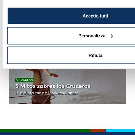
CRUCEROS
INFO PARA VIAJEROS
Accetta tutti
Cruceros desde el puerto de
Civitavecchia: Diciembre de
2025
Personalizza
Consulta el calendario con las salidas
Rifiuta
CRUCEROS
5 Mitos sobres los Cruceros
¡Y a disfrutar de las vacaciones!