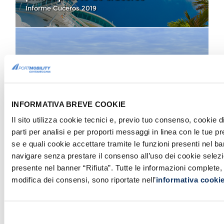
Informe Cuceros 2019
EVENTOS
CRUCEROS
Puerto de Civitavecchia:
inauguración del Nuevo
Terminal de Cruceros RCT
Inauguración
INFORMATIVA BREVE COOKIE
Il sito utilizza cookie tecnici e, previo tuo consenso, cookie di
parti per analisi e per proporti messaggi in linea con le tue p
se e quali cookie accettare tramite le funzioni presenti nel ba
navigare senza prestare il consenso all’uso dei cookie selezi
INFO PARA VIAJEROS
CRUCEROS
presente nel banner “Rifiuta”. Tutte le informazioni complete,
Cruceros desde el Puerto de
modifica dei consensi, sono riportate nell’
informativa cooki
Civitavecchia: Junio de 2026
Consulta el calendario con las salidas