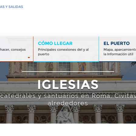
AS Y SALIDAS
CÓMO LLEGAR
EL PUERTO
 hacer, consejos
Principales conexiones del y al
Mapa, aparcamiento
puerto
la Información útil
IGLESIAS
, catedrales y santuarios en Roma, Civita
alrededores