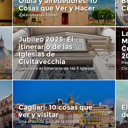
Olbia y alrededores: 10
B
Cosas que Ver y Hacer
C
¡Descúbrelas todas!
Des
L
Jubileo 2025: El
M
itinerario de las
C
Iglesias de
2
Civitavecchia
Por
Descubre el itinerario de las 5 iglesias
Civ
Cagliari: 10 cosas que
E
ver y visitar
d
Una práctica guía de la ciudad
Un 