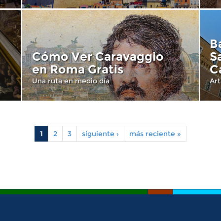
B
Cómo Ver Caravaggio
S
en Roma Gratis
C
Una ruta en medio día
Art
1
2
3
siguiente ›
más reciente »