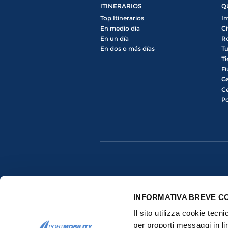
ITINERARIOS
Q
Top Itinerarios
Im
En medio día
Ci
En un día
R
En dos o más días
Tu
Ti
Fi
Ga
Ce
Po
INFORMATIVA BREVE C
Il sito utilizza cookie tecn
per proporti messaggi in li