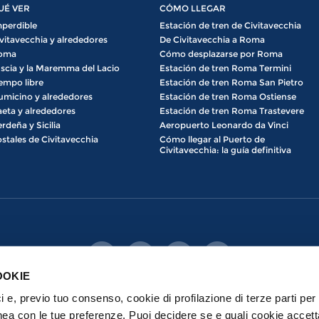
UÉ VER
CÓMO LLEGAR
perdible
Estación de tren de Civitavecchia
vitavecchia y alrededores
De Civitavecchia a Roma
oma
Cómo desplazarse por Roma
scia y la Maremma del Lacio
Estación de tren Roma Termini
empo libre
Estación de tren Roma San Pietro
umicino y alrededores
Estación de tren Roma Ostiense
eta y alrededores
Estación de tren Roma Trastevere
rdeña y Sicilia
Aeropuerto Leonardo da Vinci
stales de Civitavecchia
Cómo llegar al Puerto de
Civitavecchia: la guía definitiva
OOKIE
ici e, previo tuo consenso, cookie di profilazione di terze parti per 
nea con le tue preferenze. Puoi decidere se e quali cookie accett