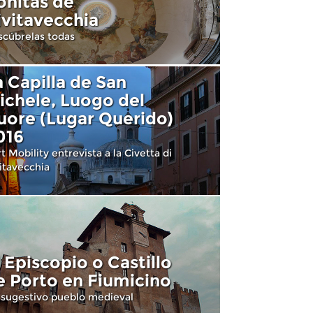
onitas de
ivitavecchia
cúbrelas todas
a Capilla de San
ichele, Luogo del
uore (Lugar Querido)
016
t Mobility entrevista a la Civetta di
itavecchia
l Episcopio o Castillo
e Porto en Fiumicino
sugestivo pueblo medieval