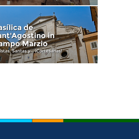
asílica de
ant'Agostino in
ampo Marzio
istas, Santas y... ¡Cortesanas!