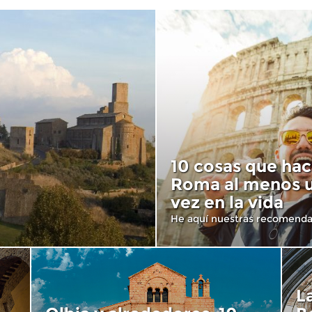
10 cosas que hac
Roma al menos 
vez en la vida
He aquí nuestras recomend
L