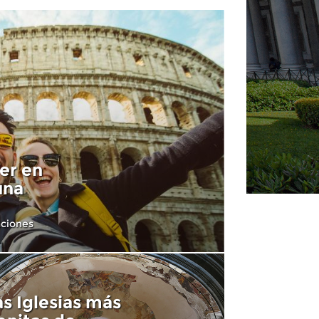
er en
una
aciones
as Iglesias más