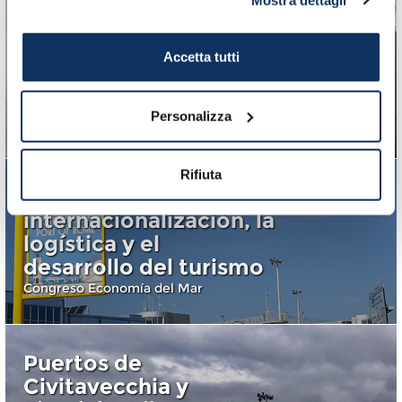
Puerto: vuelve el
portaviones Cavour a
Accetta tutti
Civitavecchia y se
podrá visitar
Personalizza
Mar Abierto 2018
Puerto: el crecimiento
Rifiuta
pasa por la
internacionalización, la
logística y el
desarrollo del turismo
Congreso Economía del Mar
Puertos de
Civitavecchia y