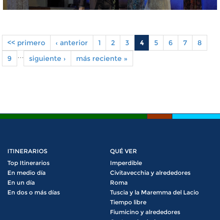
<< primero
‹ anterior
1
2
3
4
5
6
7
8
Pages
…
9
siguiente ›
más reciente »
ITINERARIOS
QUÉ VER
Top Itinerarios
Imperdible
En medio día
Civitavecchia y alrededores
En un día
Roma
En dos o más días
Tuscia y la Maremma del Lacio
Tiempo libre
Fiumicino y alrededores