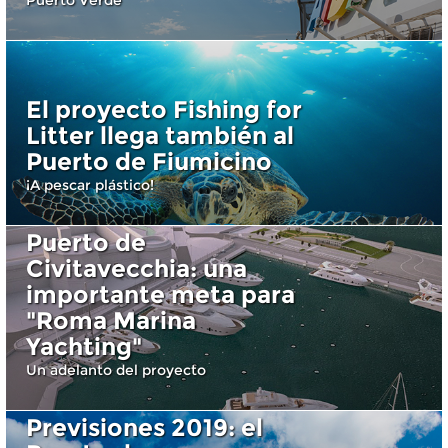
Puerto Verde
El proyecto Fishing for
Litter llega también al
Puerto de Fiumicino
¡A pescar plástico!
Puerto de
Civitavecchia: una
importante meta para
"Roma Marina
Yachting"
Un adelanto del proyecto
Previsiones 2019: el