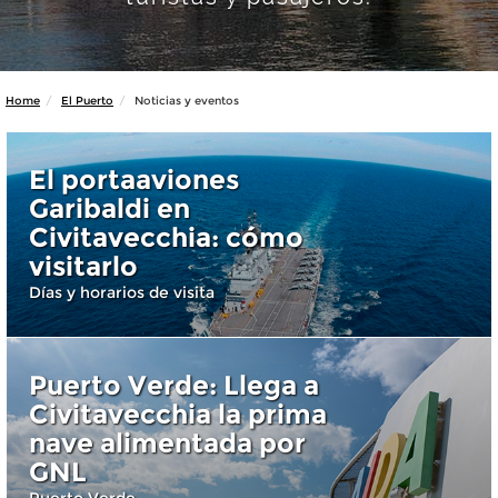
Home
El Puerto
Noticias y eventos
El portaaviones
Garibaldi en
Civitavecchia: cómo
visitarlo
Días y horarios de visita
Puerto Verde: Llega a
Civitavecchia la prima
nave alimentada por
GNL