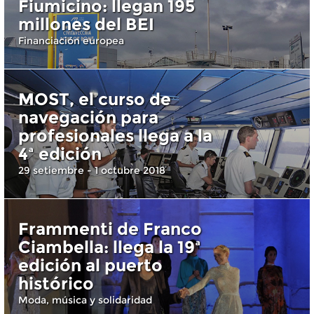
Fiumicino: llegan 195
millones del BEI
Financiación europea
MOST, el curso de
navegación para
profesionales llega a la
4ª edición
29 setiembre - 1 octubre 2018
Frammenti de Franco
Ciambella: llega la 19ª
edición al puerto
histórico
Moda, música y solidaridad