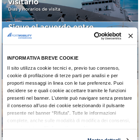
visitarlo
Días y horarios de visita
Sigue el acuerdo entre
el Puerto de
Civitavecchia y
Barcelona por el
tráfico marítimo
INFORMATIVA BREVE COOKIE
Lee la noticia
Il sito utilizza cookie tecnici e, previo tuo consenso,
cookie di profilazione di terze parti per analisi e per
proporti messaggi in linea con le tue preferenze. Puoi
decidere se e quali cookie accettare tramite le funzioni
Puerto: llegan las
presenti nel banner. L’utente può navigare senza prestare
Zonas Logísticas
il consenso all’uso dei cookie selezionando il pulsante
Simplificadas. Ok de la
presente nel banner “Rifiuta”. Tutte le informazioni
Regione Lazio
complete, anche sulle modalità di modifica dei consensi,
¡Resolución aprobada!
sono riportate nell’
informativa cookie
.
Mostra dettagli