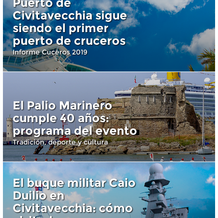
Puerto de
Civitavecchia sigue
siendo el primer
puerto de cruceros
Informe Cuceros 2019
El Palio Marinero
cumple 40 años:
programa del evento
Tradición, deporte y cultura
El buque militar Caio
Duilio en
Civitavecchia: cómo