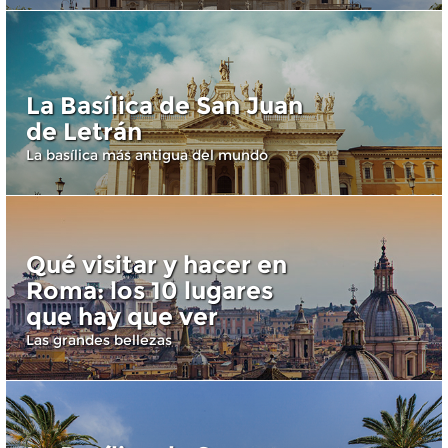
La Basílica de San Juan
de Letrán
La basílica más antigua del mundo
Qué visitar y hacer en
Roma: los 10 lugares
que hay que ver
Las grandes bellezas