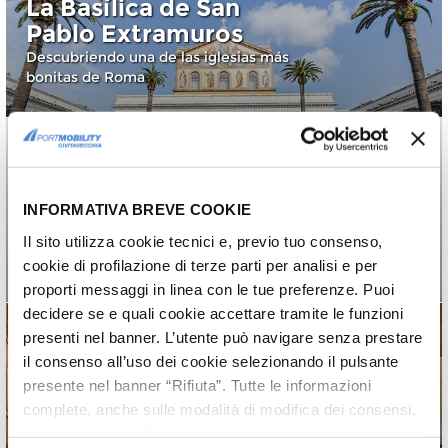
La Basílica de San
Pablo Extramuros
Descubriendo una de las iglesias más
bonitas de Roma
Las 10 plazas más
INFORMATIVA BREVE COOKIE
bonitas de Roma
Il sito utilizza cookie tecnici e, previo tuo consenso,
Nuestra top 10 sobre las plazas de
Roma
cookie di profilazione di terze parti per analisi e per
proporti messaggi in linea con le tue preferenze. Puoi
decidere se e quali cookie accettare tramite le funzioni
presenti nel banner. L’utente può navigare senza prestare
il consenso all’uso dei cookie selezionando il pulsante
Trastevere: cómo
presente nel banner “Rifiuta”. Tutte le informazioni
llegar y qué ver
complete, anche sulle modalità di modifica dei consensi,
Entre los callejones del barrio popular
sono riportate nell’
informativa cookie
.
más sugestivo de Roma