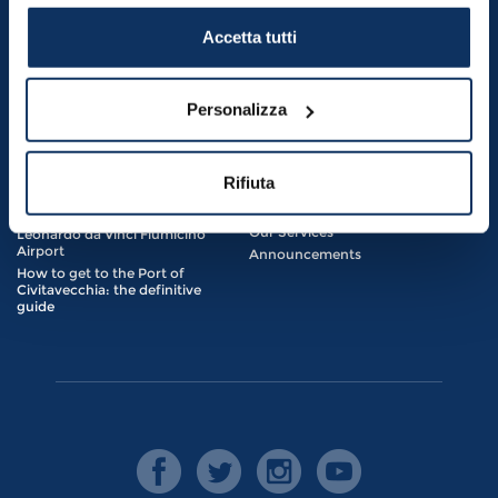
Postcards from Civitavecchia
Accetta tutti
HOW TO GET THERE
THE PORT
Civitavecchia Train Station
Useful information
From Civitavecchia to Rome
Arrivals and departures
Personalizza
Getting around Rome
Port terminals
Roma Termini Train Station
News and events
Roma San Pietro Train Station
Rifiuta
COMPANY
Roma Ostiense Train Station
About us
Roma Trastevere Train Station
Our Services
Leonardo da Vinci Fiumicino
Airport
Announcements
How to get to the Port of
Civitavecchia: the definitive
guide