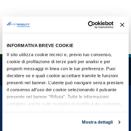
« first
‹ previous
1
2
Pages
INFORMATIVA BREVE COOKIE
Il sito utilizza cookie tecnici e, previo tuo consenso,
cookie di profilazione di terze parti per analisi e per
proporti messaggi in linea con le tue preferenze. Puoi
decidere se e quali cookie accettare tramite le funzioni
ROUTES
WHAT SEE
presenti nel banner. L’utente può navigare senza prestare
Top routes
Unmissable
In half a day
Civitavecchia and
il consenso all’uso dei cookie selezionando il pulsante
surroundings
In a day
presente nel banner “Rifiuta”. Tutte le informazioni
Rome
In two or more days
complete, anche sulle modalità di modifica dei consensi,
Tuscia and Lazio Maremma
sono riportate nell’
informativa cookie
.
Free time
Fiumicino and surroundings
Mostra dettagli
Gaeta and surroundings
Sardinia and Sicily