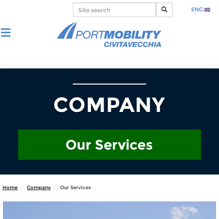
ENG
COMPANY
Our Services
Home
Company
Our Services