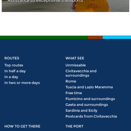
Assistance to exceptional transports
ROUTES
WHAT SEE
Top routes
Unmissable
In half a day
Civitavecchia and
surroundings
In a day
Rome
In two or more days
Tuscia and Lazio Maremma
Free time
Fiumicino and surroundings
Gaeta and surroundings
Sardinia and Sicily
Postcards from Civitavecchia
HOW TO GET THERE
THE PORT