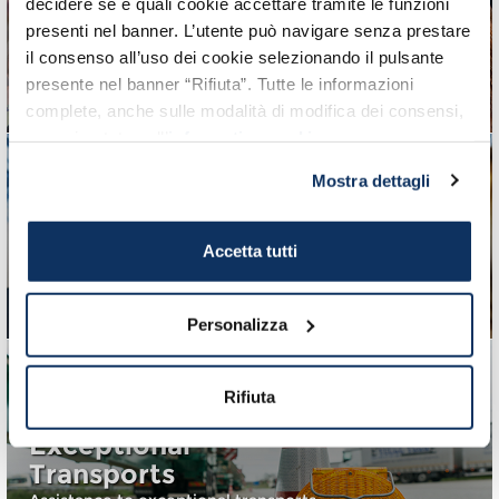
decidere se e quali cookie accettare tramite le funzioni
presenti nel banner. L’utente può navigare senza prestare
Infopoints and tourist
il consenso all’uso dei cookie selezionando il pulsante
welcome service
presente nel banner “Rifiuta”. Tutte le informazioni
complete, anche sulle modalità di modifica dei consensi,
sono riportate nell’
informativa cookie
.
Mostra dettagli
Accetta tutti
Web Communication
and Information
Personalizza
Rifiuta
Exceptional
Transports