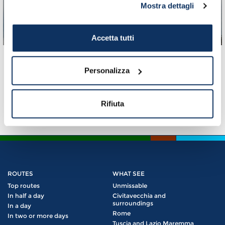
St. Peter's Square
Mostra dettagli
An utmost masterpiece that will thrill
you at first sight
Accetta tutti
Personalizza
« first
‹ previous
1
2
3
Pages
Rifiuta
ROUTES
WHAT SEE
Top routes
Unmissable
In half a day
Civitavecchia and
surroundings
In a day
Rome
In two or more days
Tuscia and Lazio Maremma