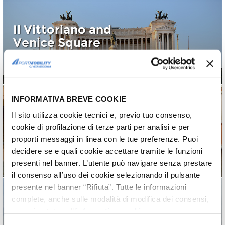
Il Vittoriano and
Venice Square
The symbol of Italian Unification in the
heart of Rome
INFORMATIVA BREVE COOKIE
Il sito utilizza cookie tecnici e, previo tuo consenso,
Civitavecchia's Old
cookie di profilazione di terze parti per analisi e per
Town Centre
proporti messaggi in linea con le tue preferenze. Puoi
Where, how and why: advices and
decidere se e quali cookie accettare tramite le funzioni
useful information to explore the city
presenti nel banner. L’utente può navigare senza prestare
il consenso all’uso dei cookie selezionando il pulsante
presente nel banner “Rifiuta”. Tutte le informazioni
complete, anche sulle modalità di modifica dei consensi,
sono riportate nell’
informativa cookie
.