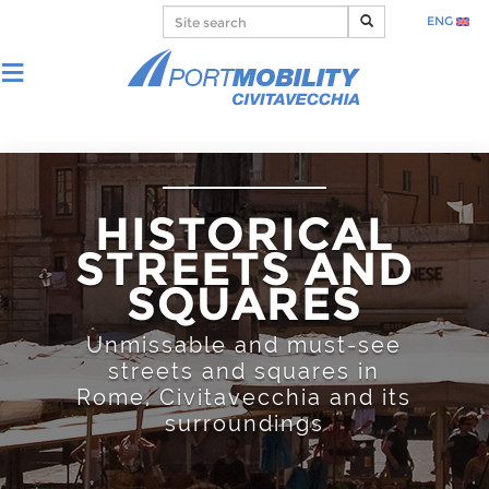
ENG
HISTORICAL
STREETS AND
SQUARES
Unmissable and must-see
streets and squares in
Rome, Civitavecchia and its
surroundings